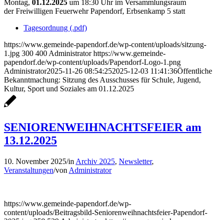
Montag,
01.12.2025
um 18:30 Uhr im Versammlungsraum
der Freiwilligen Feuerwehr Papendorf, Erbsenkamp 5 statt
Tagesordnung (.pdf)
https://www.gemeinde-papendorf.de/wp-content/uploads/sitzung-
1.jpg
300
400
Administrator
https://www.gemeinde-
papendorf.de/wp-content/uploads/Papendorf-Logo-1.png
Administrator
2025-11-26 08:54:25
2025-12-03 11:41:36
Öffentliche
Bekanntmachung: Sitzung des Ausschusses für Schule, Jugend,
Kultur, Sport und Soziales am 01.12.2025
SENIORENWEIHNACHTSFEIER am
13.12.2025
10. November 2025
/
in
Archiv 2025
,
Newsletter
,
Veranstaltungen
/
von
Administrator
https://www.gemeinde-papendorf.de/wp-
content/uploads/Beitragsbild-Seniorenweihnachtsfeier-Papendorf-