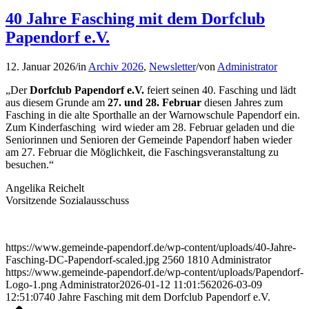
40 Jahre Fasching mit dem Dorfclub
Papendorf e.V.
12. Januar 2026
/
in
Archiv 2026
,
Newsletter
/
von
Administrator
„Der
Dorfclub Papendorf e.V.
feiert seinen 40. Fasching und lädt
aus diesem Grunde am
27. und 28. Februar
diesen Jahres zum
Fasching in die alte Sporthalle an der Warnowschule Papendorf ein.
Zum Kinderfasching wird wieder am 28. Februar geladen und die
Seniorinnen und Senioren der Gemeinde Papendorf haben wieder
am 27. Februar die Möglichkeit, die Faschingsveranstaltung zu
besuchen.“
Angelika Reichelt
Vorsitzende Sozialausschuss
https://www.gemeinde-papendorf.de/wp-content/uploads/40-Jahre-
Fasching-DC-Papendorf-scaled.jpg
2560
1810
Administrator
https://www.gemeinde-papendorf.de/wp-content/uploads/Papendorf-
Logo-1.png
Administrator
2026-01-12 11:01:56
2026-03-09
12:51:07
40 Jahre Fasching mit dem Dorfclub Papendorf e.V.