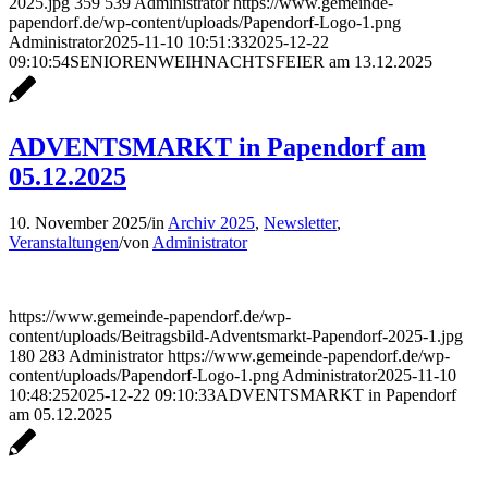
2025.jpg
359
539
Administrator
https://www.gemeinde-
papendorf.de/wp-content/uploads/Papendorf-Logo-1.png
Administrator
2025-11-10 10:51:33
2025-12-22
09:10:54
SENIORENWEIHNACHTSFEIER am 13.12.2025
ADVENTSMARKT in Papendorf am
05.12.2025
10. November 2025
/
in
Archiv 2025
,
Newsletter
,
Veranstaltungen
/
von
Administrator
https://www.gemeinde-papendorf.de/wp-
content/uploads/Beitragsbild-Adventsmarkt-Papendorf-2025-1.jpg
180
283
Administrator
https://www.gemeinde-papendorf.de/wp-
content/uploads/Papendorf-Logo-1.png
Administrator
2025-11-10
10:48:25
2025-12-22 09:10:33
ADVENTSMARKT in Papendorf
am 05.12.2025