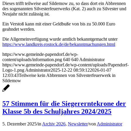
Dieses trifft teilweise auf Sildemow zu, so dass dort ein Abbrennen
des sogenannten Silvesterfeuerwerks (Kat. 2) auch zu Silvester und
Neujahr nicht zulässig ist.
Ein Verstoß kann mit einer Geldbuße von bis zu 50.000 Euro
geahndet werden.
Die Allgemeinverfügung wurde amtlich bekanntgemacht unter
https://www.landkreis-rostock.de/de/bekanntmachungen.html
https://www.gemeinde-papendorf.de/wp-
content/uploads/information.png
640
640
Administrator
https://www.gemeinde-papendorf.de/wp-content/uploads/Papendorf-
Logo-1.png
Administrator
2025-12-22 08:59:12
2026-01-07
12:03:43
Teilweise kein Abbrennen von Silvesterfeuerwerk in
Sildemow
57 Stimmen für die Siegererntekrone der
Klasse 5b des Schuljahres 2024/2025
5. Dezember 2025
/
in
Archiv 2026
,
Newsletter
/
von
Administrator