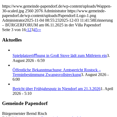
https://www.gemeinde-papendorf.de/wp-content/uploads/Wappen-
30-scaled.jpg
2560
2076
Administrator
https://www.gemeinde-
papendorf.de/wp-content/uploads/Papendorf-Logo-1.png
Administrator
2025-11-04 08:55:23
2025-12-03 11:41:58
Erinnerung
– BÜRGERFORUM am 06.11.2025 in der Villa Papendorf
Seite 3 von 16
‹
1
2
3
4
5
›
»
Aktuelles
Spielplatzeröﬀnung in Groß Stove lädt zum Mitfeiern ein
3.
August 2026 - 6:59
Öffentliche Bekanntmachung: Amtsgericht Rostock –
Terminbestimmung Zwangsvollstreckung
3. August 2026 -
6:00
Bericht über Frühjahrsputz in Niendorf am 21.3.2026
1. April
2026 - 5:10
Gemeinde Papendorf
Bürgermeister Bernd Risch