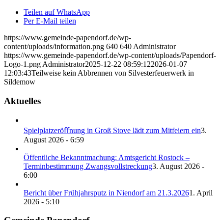
Teilen auf WhatsApp
Per E-Mail teilen
https://www.gemeinde-papendorf.de/wp-
content/uploads/information.png
640
640
Administrator
https://www.gemeinde-papendorf.de/wp-content/uploads/Papendorf-
Logo-1.png
Administrator
2025-12-22 08:59:12
2026-01-07
12:03:43
Teilweise kein Abbrennen von Silvesterfeuerwerk in
Sildemow
Aktuelles
Spielplatzeröﬀnung in Groß Stove lädt zum Mitfeiern ein
3.
August 2026 - 6:59
Öffentliche Bekanntmachung: Amtsgericht Rostock –
Terminbestimmung Zwangsvollstreckung
3. August 2026 -
6:00
Bericht über Frühjahrsputz in Niendorf am 21.3.2026
1. April
2026 - 5:10