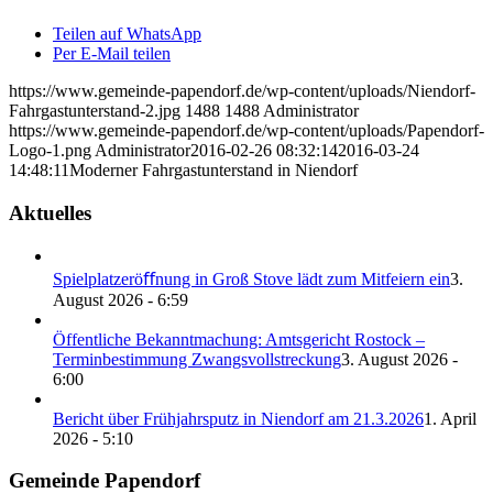
Teilen auf WhatsApp
Per E-Mail teilen
https://www.gemeinde-papendorf.de/wp-content/uploads/Niendorf-
Fahrgastunterstand-2.jpg
1488
1488
Administrator
https://www.gemeinde-papendorf.de/wp-content/uploads/Papendorf-
Logo-1.png
Administrator
2016-02-26 08:32:14
2016-03-24
14:48:11
Moderner Fahrgastunterstand in Niendorf
Aktuelles
Spielplatzeröﬀnung in Groß Stove lädt zum Mitfeiern ein
3.
August 2026 - 6:59
Öffentliche Bekanntmachung: Amtsgericht Rostock –
Terminbestimmung Zwangsvollstreckung
3. August 2026 -
6:00
Bericht über Frühjahrsputz in Niendorf am 21.3.2026
1. April
2026 - 5:10
Gemeinde Papendorf